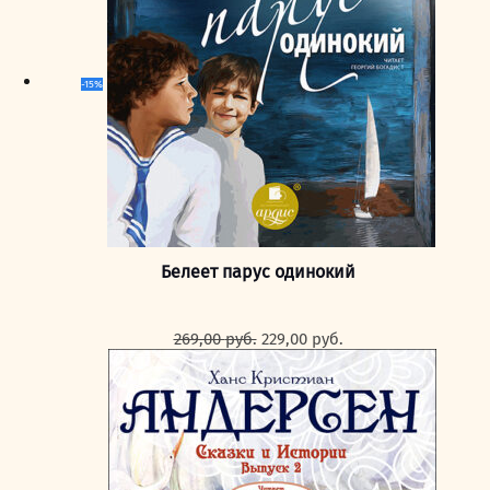
-15%
Белеет парус одинокий
Первоначальная
Текущая
269,00
руб.
229,00
руб.
цена
цена:
составляла
229,00 руб..
269,00 руб..