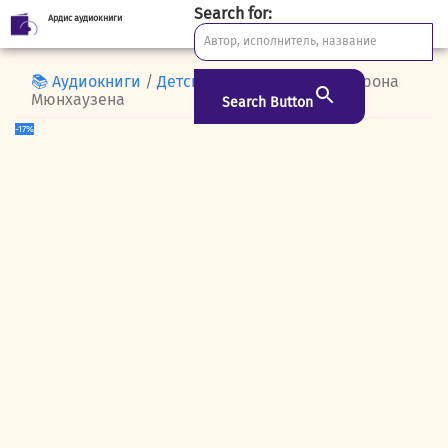
Search for:
Ардис аудиокниги
Skip
to
content
📚 Аудиокниги
/
Детская
/ Приключения барона
Мюнхаузена
Search Button
-17%