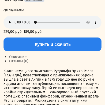
Артикул:
52012
229,00
руб.
Первоначальная
189,00
руб.
Текущая
цена
цена:
Количество
составляла
189,00 руб..
товара
Купить и скачать
229,00 руб..
Приключения
барона
Мюнхаузена
Описание
Отзывы (0)
Книга немецкого эмигранта Рудольфа Эриха Распэ
[1737-1794], повествующая о приключениях барона,
вышла в свет в Англии в 1875 году. До нее по рукам
ходила анонимная публикация, посвященная тому же
историческому лицу. Герой ее выглядел персонажем
крайне отрицательным — самодовольный прусский
помещик, спесивый фанфарон, ограниченный враль.
Распэ превратил Мюнхаузена в симпатягу, имя
которого стало нарицательным.