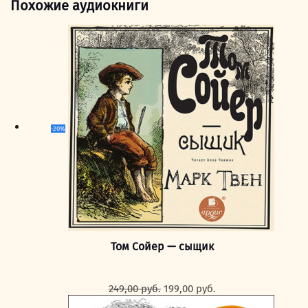
Похожие аудиокниги
-20%
Том Сойер — сыщик
Первоначальная
Текущая
249,00
руб.
199,00
руб.
цена
цена: