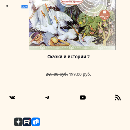
-20%
Сказки и истории 2
Первоначальная
Текущая
249,00
руб.
199,00
руб.
цена
цена:
составляла
199,00 руб..
249,00 руб..
Telegram
YouTube
RSS
VK
Fee