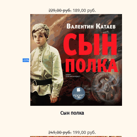
Первоначальная
Текущая
229,00
руб.
189,00
руб.
цена
цена:
составляла
189,00 руб..
229,00 руб..
-20%
Сын полка
Первоначальная
Текущая
249,00
руб.
199,00
руб.