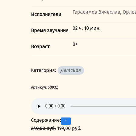
Герасимов Вячеслав
,
Орло
Исполнители
02 ч. 10 мин.
Время звучания
0+
Возраст
Категория:
Детская
Артикул:
60932
Содержание:
249,00
руб.
Первоначальная
199,00
руб.
Текущая
цена
цена: