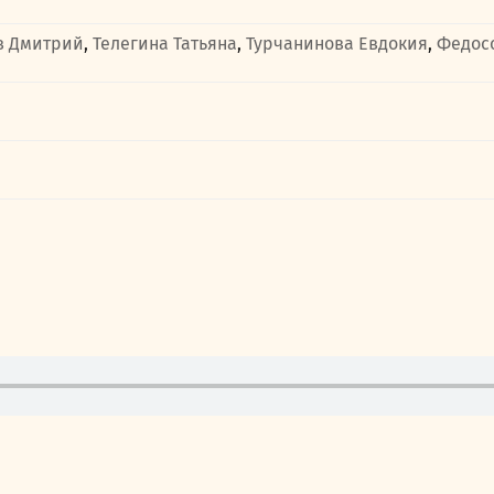
в Дмитрий
,
Телегина Татьяна
,
Турчанинова Евдокия
,
Федос