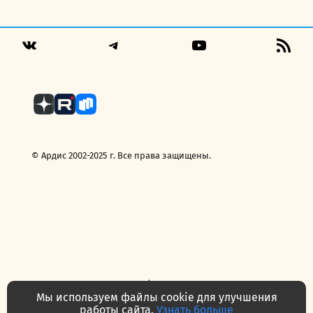
цена
цена:
составляла
199,00 руб..
249,00 руб..
Telegram
YouTube
RSS
VK
Fee
© Ардис 2002-2025 г. Все права защищены.
Политика конфиденциальности
Договор — публичная оферта
Мы используем файлы cookie для улучшения
Часто задаваемые вопросы
Контакты
О нас
работы сайта.
Узнать больше