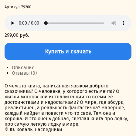
Артикул:
79200
299,00
руб.
Количество
товара
Купить и скачать
Самая
лёгкая
лодка
Описание
в
Отзывы (0)
мире
О чем эта книга, написанная языком доброго
сказочника? О человеке, у которого есть мечта? О
жизни московской интеллигенции со всеми её
достоинствами и недостатками? О мире, где абсурд
реалистичен, а реальность фантастична? Наверное,
каждый найдёт в повести что-то своё. Тем она и
хороша. И это очень добрая, светлая книга про лодку,
про самую легкую лодку в мире.
© Ю. Коваль, наследники