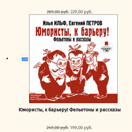
Первоначальная
Текущая
269,00
руб.
229,00
руб.
цена
цена:
составляла
229,00 руб..
269,00 руб..
-20%
Юмористы, к барьеру! Фельетоны и рассказы
Первоначальная
Текущая
249,00
руб.
199,00
руб.