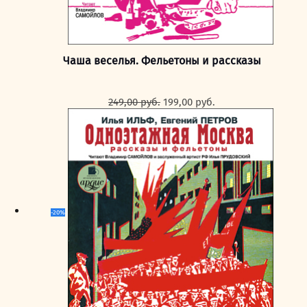
Чаша веселья. Фельетоны и рассказы
Первоначальная
Текущая
249,00
руб.
199,00
руб.
цена
цена:
составляла
199,00 руб..
249,00 руб..
-20%