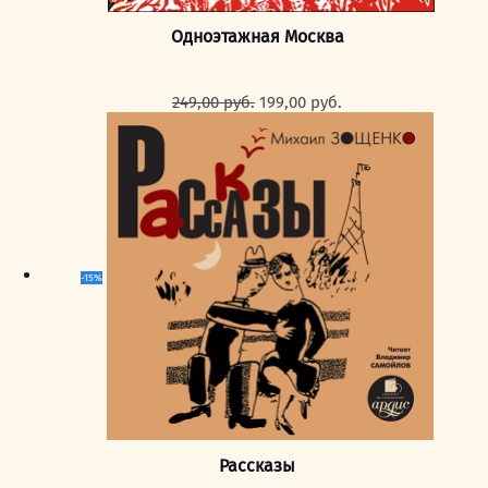
Одноэтажная Москва
Первоначальная
Текущая
249,00
руб.
199,00
руб.
цена
цена:
составляла
199,00 руб..
249,00 руб..
-15%
Рассказы