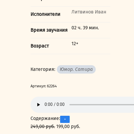
Литвинов Иван
Исполнители
02 ч. 39 мин.
Время звучания
12+
Возраст
Категория:
Юмор. Сатира
Артикул:
62264
Содержание:
249,00
руб.
Первоначальная
199,00
руб.
Текущая
цена
цена: