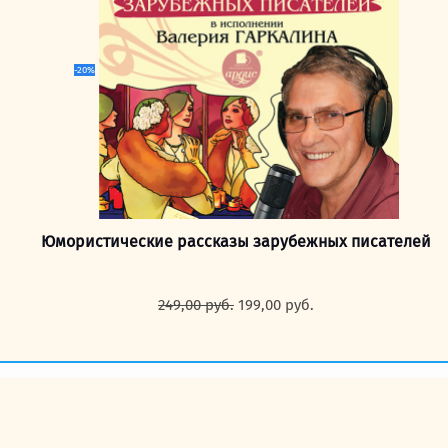
-20%
Юмористические рассказы зарубежных писателей
Первоначальная
Текущая
249,00
руб.
199,00
руб.
цена
цена:
составляла
199,00 руб..
249,00 руб..