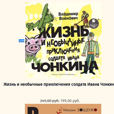
-20%
Жизнь и необычные приключения солдата Ивана Чонки
Первоначальная
Текущая
249,00
руб.
199,00
руб.
цена
цена:
составляла
199,00 руб..