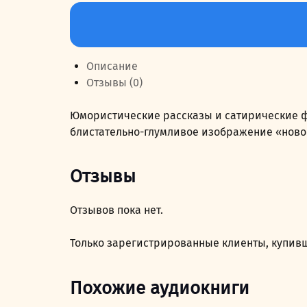
Количество
составляла
199,00 руб..
товара
249,00 руб..
Юмористические
рассказы
Описание
Отзывы (0)
Юмористические рассказы и сатирические фе
блистательно-глумливое изображение «новог
Отзывы
Отзывов пока нет.
Только зарегистрированные клиенты, купивш
Похожие аудиокниги