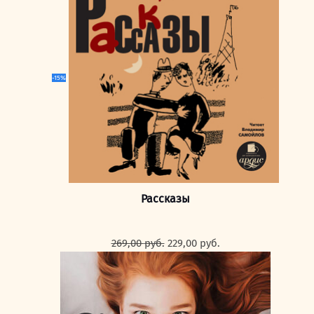
249,00 руб..
-15%
Рассказы
Первоначальная
Текущая
269,00
руб.
229,00
руб.
цена
цена:
составляла
229,00 руб..
269,00 руб..