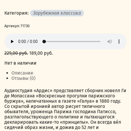
Категория:
Зарубежная классика
Артикул:
71730
229,00
руб.
Первоначальная
189,00
руб.
Текущая
цена
цена:
Нет в наличии
составляла
189,00 руб..
229,00 руб..
Описание
Отзывы (0)
Аудиостудия «Ардис» представляет сборник новелл Ги
де Мопассана «Воскресные прогулки парижского
буржуа», напечатанных в газете «Галуа» в 1880 году.
Со скрытой иронией автор рисует типичного
обывателя, уроженца Парижа господина Патиссо,
разглагольствующего о политике и пытающегося
декларировать какие-то «принципы». Он всегда вёл
сидячий образ жизни, и дожив до 52 лет и