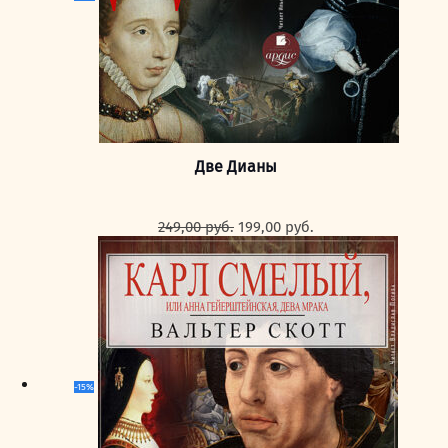
Две Дианы
Первоначальная
Текущая
249,00
руб.
199,00
руб.
цена
цена:
составляла
199,00 руб..
249,00 руб..
-15%