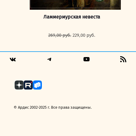
Ламмермурская невеста
Первоначальная
Текущая
269,00
руб.
229,00
руб.
цена
цена:
составляла
229,00 руб..
269,00 руб..
Telegram
YouTube
RSS
VK
Fee
© Ардис 2002-2025 г. Все права защищены.