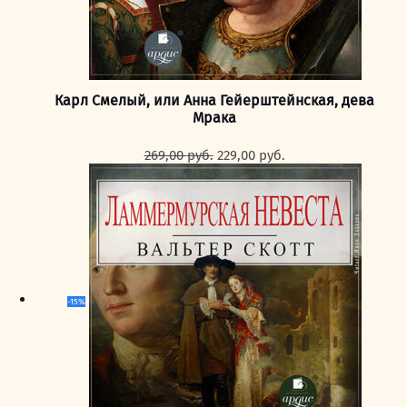
Карл Смелый, или Анна Гейерштейнская, дева
Мрака
Первоначальная
Текущая
269,00
руб.
229,00
руб.
цена
цена:
составляла
229,00 руб..
269,00 руб..
-15%