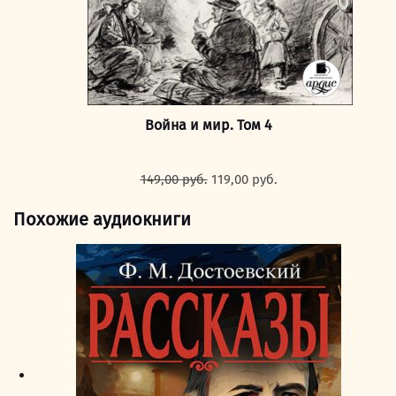
Война и мир. Том 4
Первоначальная
Текущая
149,00
руб.
119,00
руб.
цена
цена:
составляла
119,00 руб..
Похожие аудиокниги
149,00 руб..