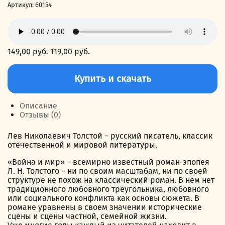
Артикул:
60154
149,00
руб.
Первоначальная
119,00
руб.
Текущая
цена
цена:
Количество
составляла
119,00 руб..
товара
Купить и скачать
149,00 руб..
Война
и
мир.
Описание
Том
Отзывы (0)
2
Лев Николаевич Толстой – русский писатель, классик
отечественной и мировой литературы.
«Война и мир» – всемирно известный роман-эпопея
Л. Н. Толстого – ни по своим масштабам, ни по своей
структуре не похож на классический роман. В нем нет
традиционного любовного треугольника, любовного
или социального конфликта как основы сюжета. В
романе уравнены в своем значении исторические
сцены и сцены частной, семейной жизни.