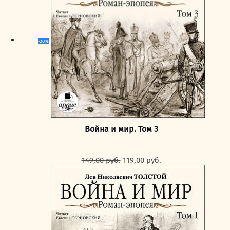
-20%
Война и мир. Том 3
Первоначальная
Текущая
149,00
руб.
119,00
руб.
цена
цена:
составляла
119,00 руб..
149,00 руб..