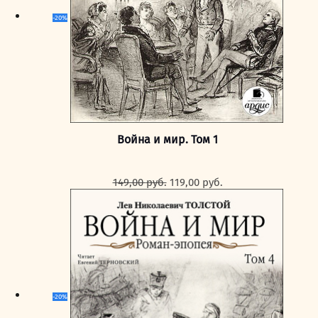
-20%
Война и мир. Том 1
Первоначальная
Текущая
149,00
руб.
119,00
руб.
цена
цена:
составляла
119,00 руб..
149,00 руб..
-20%