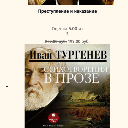
Преступление и наказание
Оценка
5.00
из
5
Первоначальная
Текущая
249,00
руб.
199,00
руб.
цена
цена:
составляла
199,00 руб..
249,00 руб..