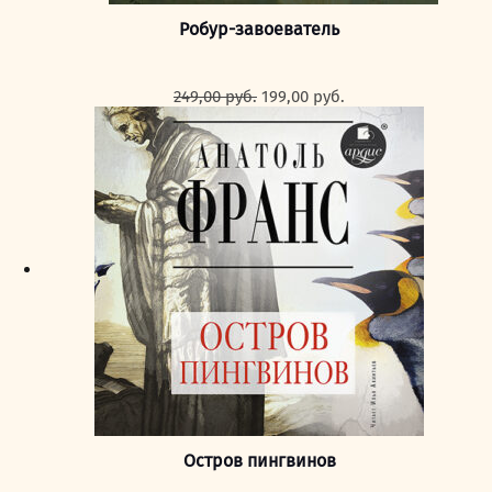
Робур-завоеватель
Первоначальная
Текущая
249,00
руб.
199,00
руб.
цена
цена:
составляла
199,00 руб..
249,00 руб..
Остров пингвинов