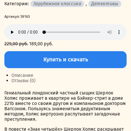
Категории:
Зарубежная классика
,
Детективы
Артикул:
59165
229,00
руб.
Первоначальная
189,00
руб.
Текущая
цена
цена:
Количество
составляла
189,00 руб..
товара
Купить и скачать
229,00 руб..
Знак
четырех
Описание
Отзывы (0)
Гениальный лондонский частный сыщик Шерлок
Холмс проживает в квартире на Бэйкер-стрит в доме
221b вместе со своим другом и компаньоном доктором
Ватсоном. Пользуясь знаменитым дедуктивным
методом, Холмс виртуозно распутывает загадочные
преступления.
В повести «Знак четырёх» Шерлок Холмс раскрывает